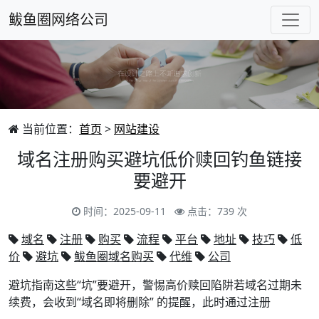
鲅鱼圈网络公司
当前位置：
首页
>
网站建设
域名注册购买避坑低价赎回钓鱼链接
要避开
时间：2025-09-11
点击：739 次
域名
注册
购买
流程
平台
地址
技巧
低
价
避坑
鲅鱼圈域名购买
代维
公司
避坑指南这些“坑”要避开，警惕高价赎回陷阱若域名过期未
续费，会收到“域名即将删除” 的提醒，此时通过注册