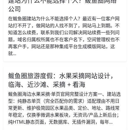
建站为什么不能选择个人？鲅鱼圈网络
公司
在鲅鱼圈建站为什么不能选择个人？最近有一位客户网
站打不开了，做网站的人找不到了，网站马上到期。不
知道怎么续费，联系到我们公司解决网站续费一些列问
题，域名归属权所属也不在客户名下，空间管理权也不
再客户手，网站还是那种集成平台生成模版网站，这
就...
鲅鱼圈旅游度假：水果采摘网站设计，
临海、近沙滩、采摘 + 看海
鲅鱼圈海边水果采摘·单页官网完整设计方案一、建站选
型：纯静态单页（完全匹配你的需求）适配理由不用日
常更新、维护极简园区水果品类、定价、地址、路线常
年稳定，仅换季微调水果板块，无资讯/产品上新后台；
纯HTML静态页面，无数据库、无插件漏洞，每年...