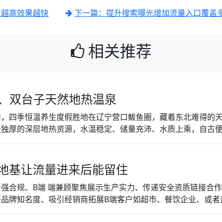
度越高效果越快
下一篇：提升搜索曝光增加流量入口覆盖
相关推荐
泉、双台子天然地热温泉
活，四季恒温养生度假胜地在辽宁营口鲅鱼圈，藏着东北难得的
独厚的深层地热资源，水温稳定、储量充沛、水质上乘，自古便是
地基让流量进来后能留住
强合规、B端 端兼顾聚焦展示生产实力、传递安全资质链接合
牌知名度、吸引经销商拓展B端客户如超市、餐饮企业、或者直接