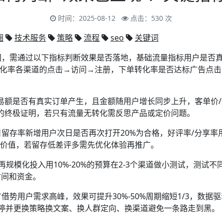
时间：2025-08-12
点击：530 次
圈
技术服务
策略
流程
seo
关键词
时间，需通过以下指标判断效果是否落地，基础流量指标用户是否
转化率各渠道的点击→访问→注册，下单转化率是否达标广告点击到
。
/交易额是否有真实订单产生，且金额随用户增长同步上升，客单价
果的终极证明，若只有流量无转化需反思产品或定价问题。
日留存率新增用户次日是否再次打开20%为合格，好评率/分享率
期价值，若留存低差评多需先优化体验再推广。
再规模化投入用10%-20%的预算在2-3个渠道做小测试，测试
时间和资金。
广借势用户需求高峰，效果可提升30%-50%周期缩短1/3，数
停并更换策略换文案、换人群定向、换渠道避免一条路走到黑。