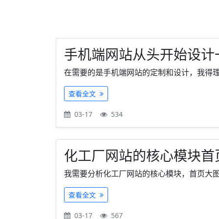
手机端网站从头开始设计
在需要的是手机端网站的定制和设计，我得理解
查看全文
03-17
534
化工厂网站的核心模块首
我需要分析化工厂网站的核心模块，首页大图肯
查看全文
03-17
567