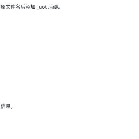
件名后添加 _uot 后缀。
误信息。